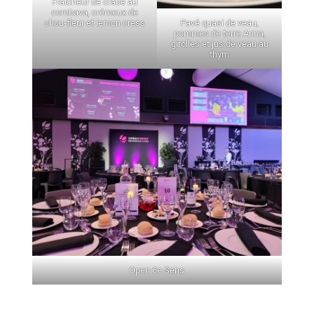
Fraîcheur de crabe au
combava, crémeux de
Pavé quasi de veau,
chou-fleur et lemon cress
pommes de terre Anna,
girolles et jus de veau au
thym
Open 6e Sens