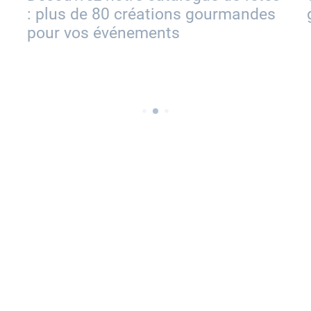
tions gourmandes
gastronomie s’engage
nts