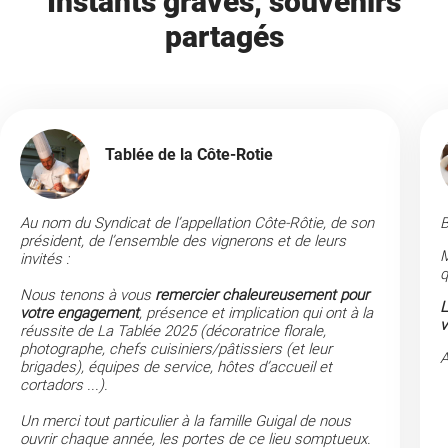
Instants gravés, souvenirs
partagés
Tablée de la Côte-Rotie
Au nom du Syndicat de l’appellation Côte-Rôtie, de son
B
président, de l’ensemble des vignerons et de leurs
M
invités :
q
Nous tenons à vous
remercier chaleureusement pour
L
votre engagement
, présence et implication qui ont à la
v
réussite de La Tablée 2025 (décoratrice florale,
photographe, chefs cuisiniers/pâtissiers (et leur
A
brigades), équipes de service, hôtes d’accueil et
cortadors ...).
Un merci tout particulier à la famille Guigal de nous
ouvrir chaque année, les portes de ce lieu somptueux.